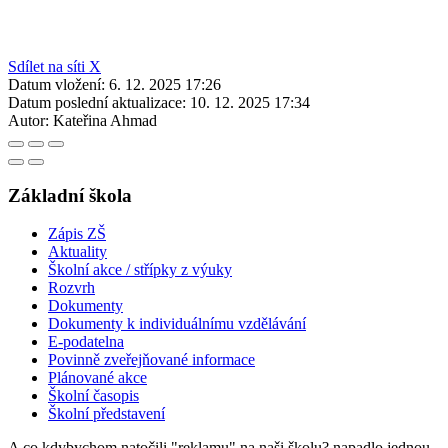
Sdílet na síti X
Datum vložení:
6. 12. 2025 17:26
Datum poslední aktualizace:
10. 12. 2025 17:34
Autor:
Kateřina Ahmad
Základní škola
Zápis ZŠ
Aktuality
Školní akce / střípky z výuky
Rozvrh
Dokumenty
Dokumenty k individuálnímu vzdělávání
E-podatelna
Povinně zveřejňované informace
Plánované akce
Školní časopis
Školní představení
A co kdybychom natočili "reklamu" na naši školu? napadlo jednou