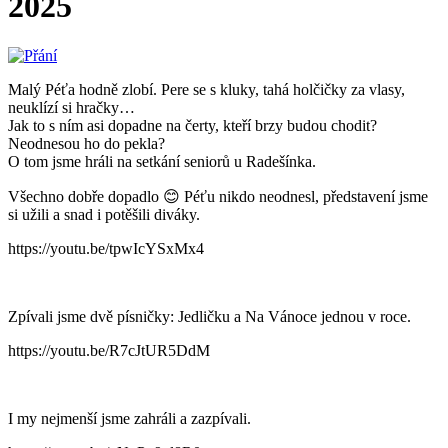
2025
Malý Péťa hodně zlobí. Pere se s kluky, tahá holčičky za vlasy,
neuklízí si hračky…
Jak to s ním asi dopadne na čerty, kteří brzy budou chodit?
Neodnesou ho do pekla?
O tom jsme hráli na setkání seniorů u Radešínka.
Všechno dobře dopadlo 😊 Péťu nikdo neodnesl, představení jsme
si užili a snad i potěšili diváky.
https://youtu.be/tpwIcYSxMx4
Zpívali jsme dvě písničky: Jedličku a Na Vánoce jednou v roce.
https://youtu.be/R7cJtUR5DdM
I my nejmenší jsme zahráli a zazpívali.