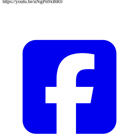
https://youtu.be/uNgPn9xl8R0