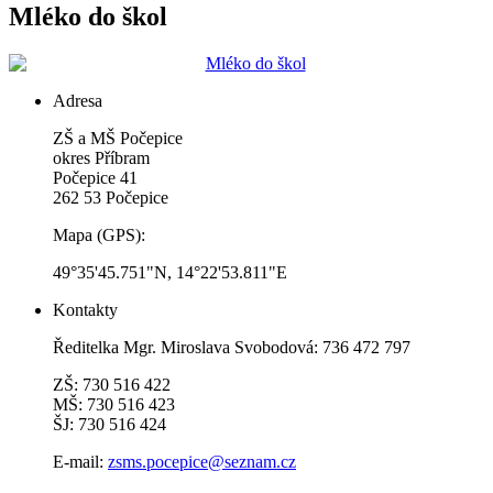
Mléko do škol
Adresa
ZŠ a MŠ Počepice
okres Příbram
Počepice 41
262 53 Počepice
Mapa (GPS):
49°35'45.751"N, 14°22'53.811"E
Kontakty
Ředitelka Mgr. Miroslava Svobodová: 736 472 797
ZŠ: 730 516 422
MŠ: 730 516 423
ŠJ: 730 516 424
E-mail:
zsms.pocepice@seznam.cz