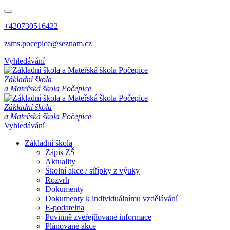
+420730516422
zsms.pocepice@seznam.cz
Vyhledávání
Z
á
k
l
a
d
n
í
š
k
o
l
a
a
M
a
t
e
ř
s
k
á
š
k
o
l
a
P
o
č
e
p
i
c
e
Z
á
k
l
a
d
n
í
š
k
o
l
a
a
M
a
t
e
ř
s
k
á
š
k
o
l
a
P
o
č
e
p
i
c
e
Vyhledávání
Základní škola
Zápis ZŠ
Aktuality
Školní akce / střípky z výuky
Rozvrh
Dokumenty
Dokumenty k individuálnímu vzdělávání
E-podatelna
Povinně zveřejňované informace
Plánované akce