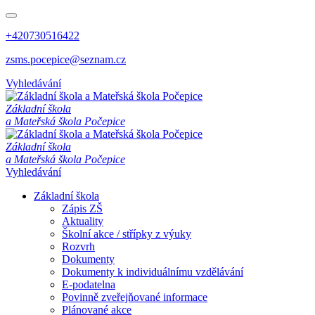
+420730516422
zsms.pocepice@seznam.cz
Vyhledávání
Z
á
k
l
a
d
n
í
š
k
o
l
a
a
M
a
t
e
ř
s
k
á
š
k
o
l
a
P
o
č
e
p
i
c
e
Z
á
k
l
a
d
n
í
š
k
o
l
a
a
M
a
t
e
ř
s
k
á
š
k
o
l
a
P
o
č
e
p
i
c
e
Vyhledávání
Základní škola
Zápis ZŠ
Aktuality
Školní akce / střípky z výuky
Rozvrh
Dokumenty
Dokumenty k individuálnímu vzdělávání
E-podatelna
Povinně zveřejňované informace
Plánované akce