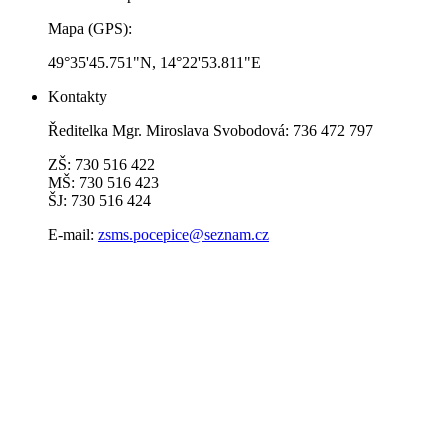
Mapa (GPS):
49°35'45.751"N, 14°22'53.811"E
Kontakty
Ředitelka Mgr. Miroslava Svobodová: 736 472 797
ZŠ: 730 516 422
MŠ: 730 516 423
ŠJ: 730 516 424
E-mail:
zsms.pocepice@seznam.cz