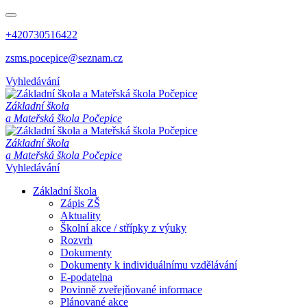
+420730516422
zsms.pocepice@seznam.cz
Vyhledávání
Z
á
k
l
a
d
n
í
š
k
o
l
a
a
M
a
t
e
ř
s
k
á
š
k
o
l
a
P
o
č
e
p
i
c
e
Z
á
k
l
a
d
n
í
š
k
o
l
a
a
M
a
t
e
ř
s
k
á
š
k
o
l
a
P
o
č
e
p
i
c
e
Vyhledávání
Základní škola
Zápis ZŠ
Aktuality
Školní akce / střípky z výuky
Rozvrh
Dokumenty
Dokumenty k individuálnímu vzdělávání
E-podatelna
Povinně zveřejňované informace
Plánované akce