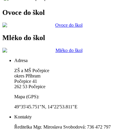
Ovoce do škol
Mléko do škol
Adresa
ZŠ a MŠ Počepice
okres Příbram
Počepice 41
262 53 Počepice
Mapa (GPS):
49°35'45.751"N, 14°22'53.811"E
Kontakty
Ředitelka Mgr. Miroslava Svobodová: 736 472 797