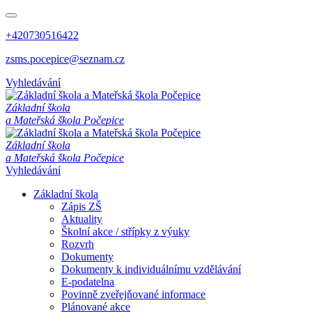
+420730516422
zsms.pocepice@seznam.cz
Vyhledávání
Z
á
k
l
a
d
n
í
š
k
o
l
a
a
M
a
t
e
ř
s
k
á
š
k
o
l
a
P
o
č
e
p
i
c
e
Z
á
k
l
a
d
n
í
š
k
o
l
a
a
M
a
t
e
ř
s
k
á
š
k
o
l
a
P
o
č
e
p
i
c
e
Vyhledávání
Základní škola
Zápis ZŠ
Aktuality
Školní akce / střípky z výuky
Rozvrh
Dokumenty
Dokumenty k individuálnímu vzdělávání
E-podatelna
Povinně zveřejňované informace
Plánované akce