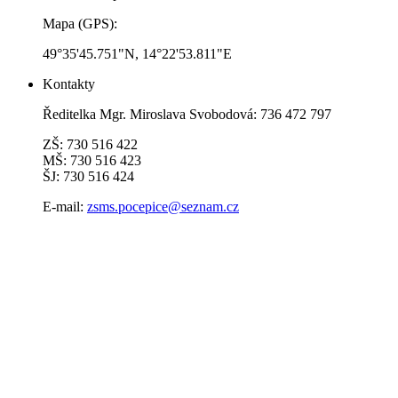
Mapa (GPS):
49°35'45.751"N, 14°22'53.811"E
Kontakty
Ředitelka Mgr. Miroslava Svobodová: 736 472 797
ZŠ: 730 516 422
MŠ: 730 516 423
ŠJ: 730 516 424
E-mail:
zsms.pocepice@seznam.cz