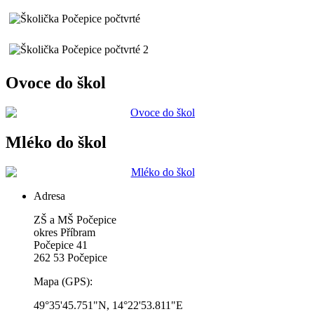
Ovoce do škol
Mléko do škol
Adresa
ZŠ a MŠ Počepice
okres Příbram
Počepice 41
262 53 Počepice
Mapa (GPS):
49°35'45.751"N, 14°22'53.811"E