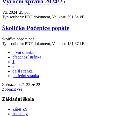
Výroční zpráva 2024/25
VZ 2024_25.pdf
Typ souboru: PDF dokument, Velikost: 591,54 kB
Školička Počepice popáté
śkolička popáté.pdf
Typ souboru: PDF dokument, Velikost: 181,37 kB
první stránka
předchozí stránka
1
2
další stránka
poslední stránka
Zobrazeno
21
-
22
ze 22
Zobrazit vše
Základní škola
Zápis ZŠ
Aktuality