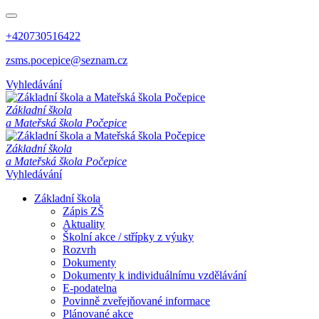
+420730516422
zsms.pocepice@seznam.cz
Vyhledávání
Z
á
k
l
a
d
n
í
š
k
o
l
a
a
M
a
t
e
ř
s
k
á
š
k
o
l
a
P
o
č
e
p
i
c
e
Z
á
k
l
a
d
n
í
š
k
o
l
a
a
M
a
t
e
ř
s
k
á
š
k
o
l
a
P
o
č
e
p
i
c
e
Vyhledávání
Základní škola
Zápis ZŠ
Aktuality
Školní akce / střípky z výuky
Rozvrh
Dokumenty
Dokumenty k individuálnímu vzdělávání
E-podatelna
Povinně zveřejňované informace
Plánované akce